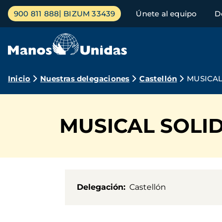
Pasar
Menú
900 811 888
BIZUM 33439
Únete al equipo
D
al
principal
contenido
principal
Ruta
Inicio
Nuestras delegaciones
Castellón
MUSICAL
de
navegación
MUSICAL SOLI
Delegación
Castellón