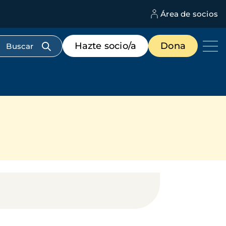
Área de socios
M
d
c
Menú
Hazte socio/a
Dona
d
de
us
destacados
cabecera