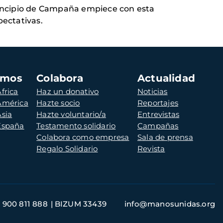
principio de Campaña empiece con esta
ectativas.
amos
Colabora
Actualidad
frica
Haz un donativo
Noticias
 América
Hazte socio
Reportajes
Asia
Hazte voluntario/a
Entrevistas
 España
Testamento solidario
Campañas
Colabora como empresa
Sala de prensa
Regalo Solidario
Revista
900 811 888
BIZUM 33439
info@manosunidas.org