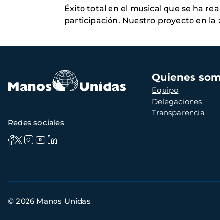
Éxito total en el musical que se ha r
participación. Nuestro proyecto en l
Navegación
Quienes so
principal
Equipo
Delegaciones
Transparencia
Redes sociales
Información
© 2026 Manos Unidas
de
contacto