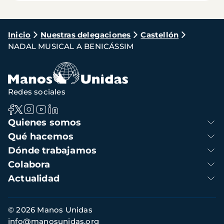
Ruta
Inicio
Nuestras delegaciones
Castellón
NADAL MUSICAL A BENICÁSSIM
de
navegación
Redes sociales
Navegación
Quienes somos
principal
Qué hacemos
Dónde trabajamos
Colabora
Actualidad
Información
© 2026 Manos Unidas
de
info@manosunidas.org