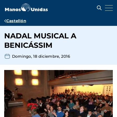
Pasar
al
contenido
principal
Ruta
Castellón
de
NADAL MUSICAL A
navegación
BENICÁSSIM
Domingo, 18 diciembre, 2016