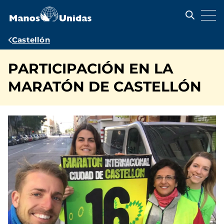
Pasar
al
contenido
principal
Ruta
Castellón
de
PARTICIPACIÓN EN LA
navegación
MARATÓN DE CASTELLÓN