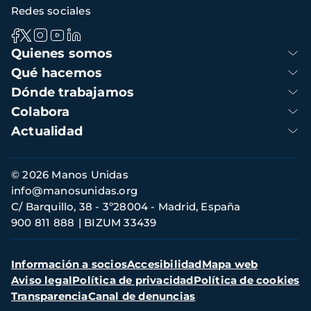
Redes sociales
Navegación
Quienes somos
principal
Qué hacemos
Dónde trabajamos
Colabora
Actualidad
Información
© 2026 Manos Unidas
de
info@manosunidas.org
contacto
C/ Barquillo, 38 - 3º28004 - Madrid, España
900 811 888
BIZUM 33439
Menú
Información a socios
Accesibilidad
Mapa web
secundario
Aviso legal
Política de privacidad
Política de cookies
Transparencia
Canal de denuncias