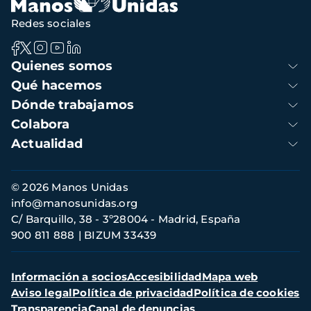
Redes sociales
Navegación
Quienes somos
principal
Qué hacemos
Dónde trabajamos
Colabora
Actualidad
Información
© 2026 Manos Unidas
de
info@manosunidas.org
contacto
C/ Barquillo, 38 - 3º28004 - Madrid, España
900 811 888
BIZUM 33439
Menú
Información a socios
Accesibilidad
Mapa web
secundario
Aviso legal
Política de privacidad
Política de cookies
Transparencia
Canal de denuncias