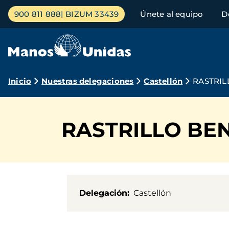
Pasar
Menú
900 811 888
BIZUM 33439
Únete al equipo
D
al
principal
contenido
principal
Ruta
Inicio
Nuestras delegaciones
Castellón
RASTRIL
de
navegación
RASTRILLO BE
Delegación
Castellón