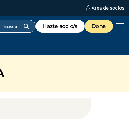
Área de socios
M
d
c
Menú
Hazte socio/a
Dona
d
de
us
destacados
cabecera
A