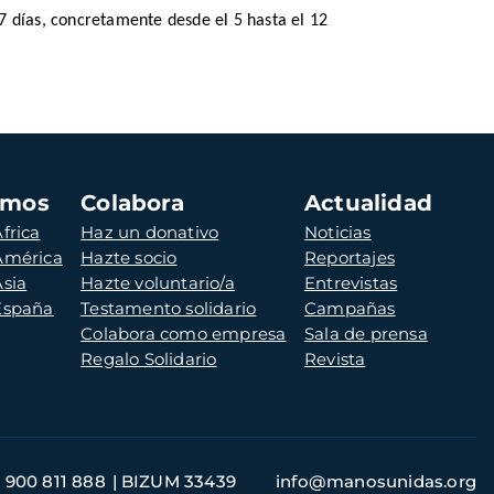
7 días, concretamente desde el 5 hasta el 12
amos
Colabora
Actualidad
frica
Haz un donativo
Noticias
 América
Hazte socio
Reportajes
Asia
Hazte voluntario/a
Entrevistas
 España
Testamento solidario
Campañas
Colabora como empresa
Sala de prensa
Regalo Solidario
Revista
900 811 888
BIZUM 33439
info@manosunidas.org