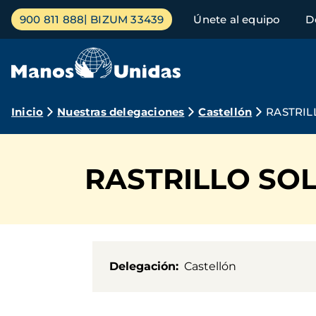
Pasar
Menú
900 811 888
BIZUM 33439
Únete al equipo
D
al
principal
contenido
principal
Ruta
Inicio
Nuestras delegaciones
Castellón
RASTRIL
de
navegación
RASTRILLO SO
Delegación
Castellón