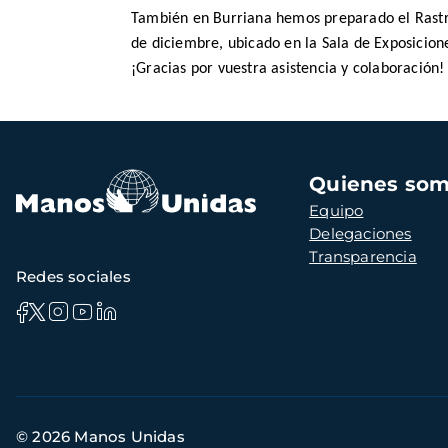
También en Burriana hemos preparado el Rastril
de diciembre, ubicado en la Sala de Exposicion
¡Gracias por vuestra asistencia y colaboración!
Navegación
Quienes so
principal
Equipo
Delegaciones
Transparencia
Redes sociales
Información
© 2026 Manos Unidas
de