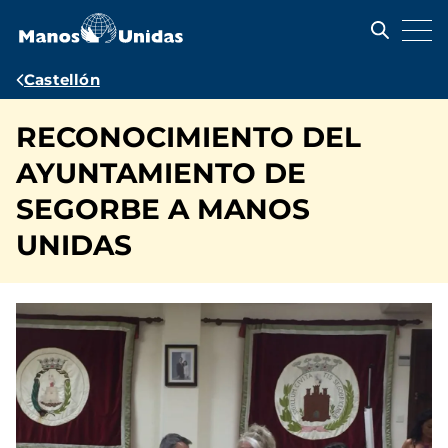
Pasar
al
contenido
principal
Ruta
Castellón
de
RECONOCIMIENTO DEL
navegación
AYUNTAMIENTO DE
SEGORBE A MANOS
UNIDAS