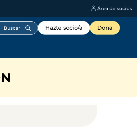
Área de socios
M
d
c
Menú
Hazte socio/a
Dona
d
de
us
destacados
cabecera
ÓN