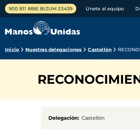
Pasar
Menú
900 811 888
BIZUM 33439
Únete al equipo
D
al
principal
contenido
principal
Ruta
Inicio
Nuestras delegaciones
Castellón
RECONOC
de
navegación
RECONOCIMIEN
Delegación
Castellón