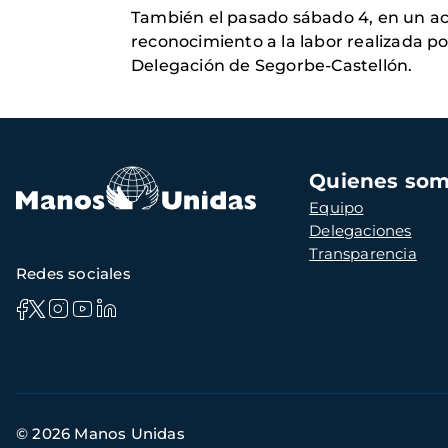
También el pasado sábado 4, en un act
reconocimiento a la labor realizada p
Delegación de Segorbe-Castellón.
Navegación
Quienes so
principal
Equipo
Delegaciones
Transparencia
Redes sociales
Información
© 2026 Manos Unidas
de