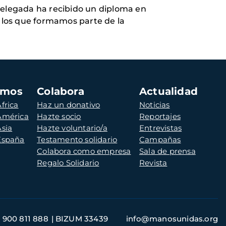
 Delegada ha recibido un diploma en
s los que formamos parte de la
amos
Colabora
Actualidad
frica
Haz un donativo
Noticias
 América
Hazte socio
Reportajes
Asia
Hazte voluntario/a
Entrevistas
 España
Testamento solidario
Campañas
Colabora como empresa
Sala de prensa
Regalo Solidario
Revista
900 811 888
BIZUM 33439
info@manosunidas.org