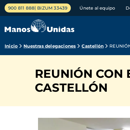
Pasar
Menú
900 811 888
BIZUM 33439
Únete al equipo
D
al
principal
contenido
principal
Ruta
Inicio
Nuestras delegaciones
Castellón
REUNIÓN
de
navegación
REUNIÓN CON 
CASTELLÓN