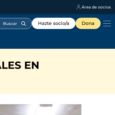
Área de socios
M
d
c
Menú
Hazte socio/a
Dona
d
de
us
destacados
cabecera
LES EN