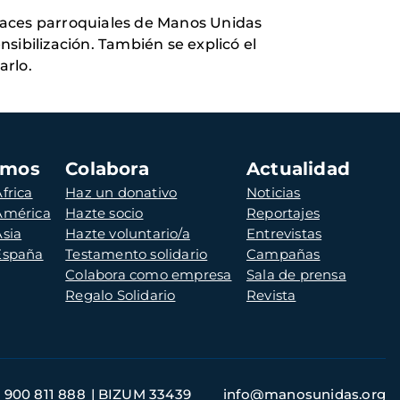
laces parroquiales de Manos Unidas
nsibilización. También se explicó el
arlo.
amos
Colabora
Actualidad
frica
Haz un donativo
Noticias
 América
Hazte socio
Reportajes
Asia
Hazte voluntario/a
Entrevistas
 España
Testamento solidario
Campañas
Colabora como empresa
Sala de prensa
Regalo Solidario
Revista
900 811 888
BIZUM 33439
info@manosunidas.org