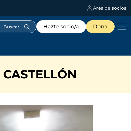
Área de socios
M
d
c
Menú
Hazte socio/a
Dona
d
de
us
destacados
cabecera
E CASTELLÓN