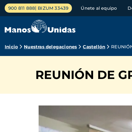
Pasar
Menú
900 811 888
BIZUM 33439
Únete al equipo
D
al
principal
contenido
principal
Ruta
Inicio
Nuestras delegaciones
Castellón
REUNIÓN
de
navegación
REUNIÓN DE G