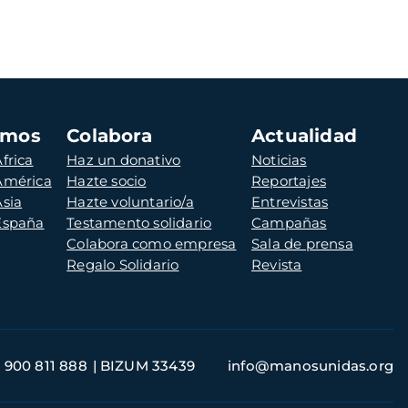
amos
Colabora
Actualidad
frica
Haz un donativo
Noticias
 América
Hazte socio
Reportajes
Asia
Hazte voluntario/a
Entrevistas
 España
Testamento solidario
Campañas
Colabora como empresa
Sala de prensa
Regalo Solidario
Revista
900 811 888
BIZUM 33439
info@manosunidas.org