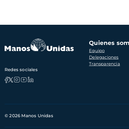
Navegación
Quienes so
principal
Equipo
Delegaciones
Transparencia
Redes sociales
Información
© 2026 Manos Unidas
de
contacto