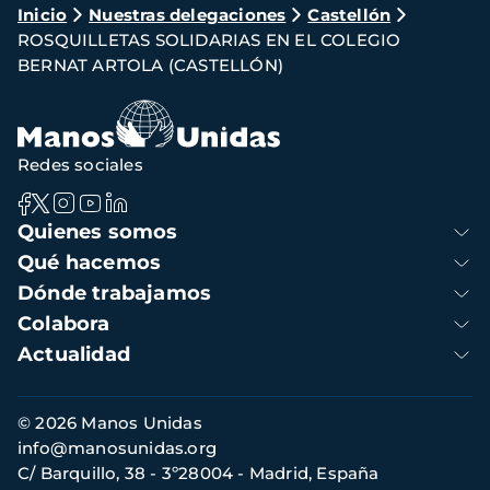
Ruta
Inicio
Nuestras delegaciones
Castellón
ROSQUILLETAS SOLIDARIAS EN EL COLEGIO
de
BERNAT ARTOLA (CASTELLÓN)
navegación
Redes sociales
Navegación
Quienes somos
principal
Qué hacemos
Dónde trabajamos
Colabora
Actualidad
Información
© 2026 Manos Unidas
de
info@manosunidas.org
contacto
C/ Barquillo, 38 - 3º28004 - Madrid, España