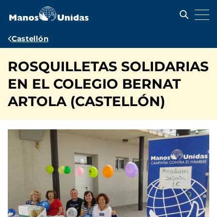
Pasar
al
contenido
principal
Ruta
Castellón
de
ROSQUILLETAS SOLIDARIAS
navegación
EN EL COLEGIO BERNAT
ARTOLA (CASTELLÓN)