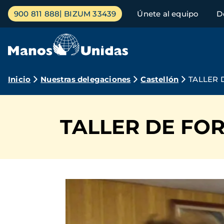
Pasar
Menú
900 811 888
BIZUM 33439
Únete al equipo
D
al
principal
contenido
principal
Ruta
Inicio
Nuestras delegaciones
Castellón
TALLER 
de
navegación
TALLER DE FO