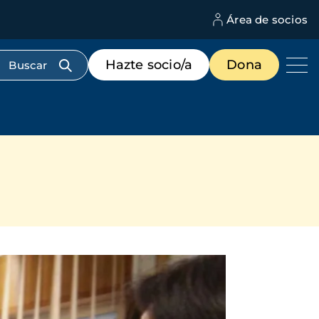
Área de socios
M
d
c
Menú
Hazte socio/a
Dona
d
de
us
destacados
cabecera