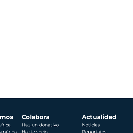
amos
Colabora
Actualidad
frica
Haz un donativo
Noticias
 América
Hazte socio
Reportajes