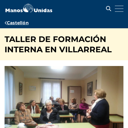
Pasar
al
contenido
principal
Ruta
Castellón
de
TALLER DE FORMACIÓN
navegación
INTERNA EN VILLARREAL