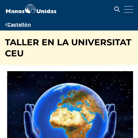
Pasar
al
contenido
principal
Ruta
Castellón
de
TALLER EN LA UNIVERSITAT
navegación
CEU