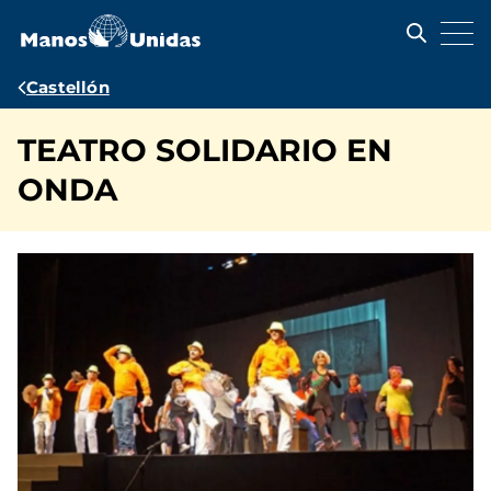
Pasar
al
contenido
principal
Ruta
Castellón
de
TEATRO SOLIDARIO EN
navegación
ONDA