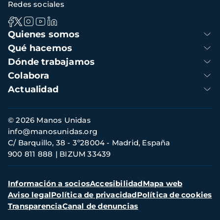
Redes sociales
Navegación
Quienes somos
principal
Qué hacemos
Dónde trabajamos
Colabora
Actualidad
Información
© 2026 Manos Unidas
de
info@manosunidas.org
contacto
C/ Barquillo, 38 - 3º28004 - Madrid, España
900 811 888
BIZUM 33439
Menú
Información a socios
Accesibilidad
Mapa web
secundario
Aviso legal
Política de privacidad
Política de cookies
Transparencia
Canal de denuncias