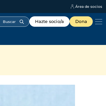
Área de socios
M
d
c
Menú
Hazte socio/a
Dona
d
de
us
destacados
cabecera