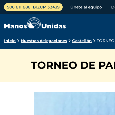
Pasar
Menú
900 811 888
BIZUM 33439
Únete al equipo
D
al
principal
contenido
principal
Ruta
Inicio
Nuestras delegaciones
Castellón
TORNEO 
de
navegación
TORNEO DE PA