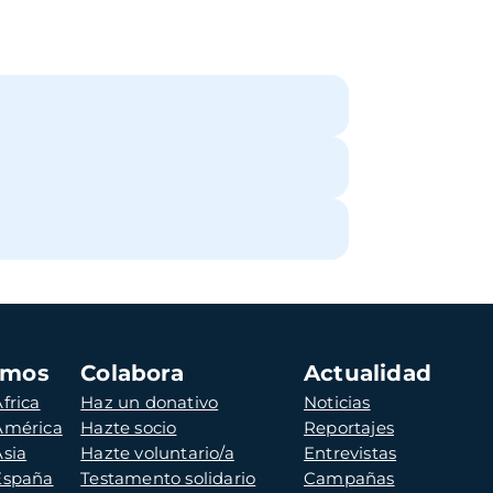
amos
Colabora
Actualidad
frica
Haz un donativo
Noticias
 América
Hazte socio
Reportajes
Asia
Hazte voluntario/a
Entrevistas
 España
Testamento solidario
Campañas