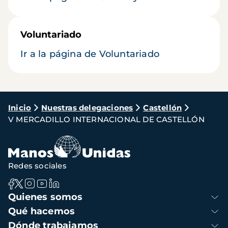
Voluntariado
Ir a la página de Voluntariado
Ruta
Inicio
Nuestras delegaciones
Castellón
V MERCADILLO INTERNACIONAL DE CASTELLÓN
de
navegación
Redes sociales
Navegación
Quienes somos
principal
Qué hacemos
Dónde trabajamos