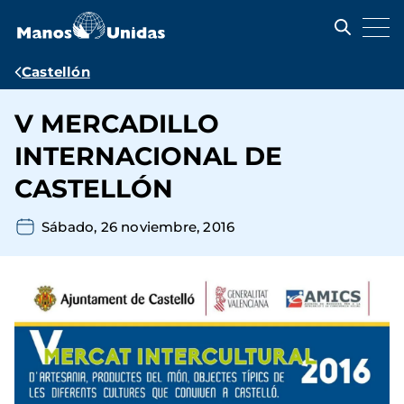
Pasar
al
contenido
principal
Ruta
Castellón
de
V MERCADILLO
navegación
INTERNACIONAL DE
CASTELLÓN
Sábado, 26 noviembre, 2016