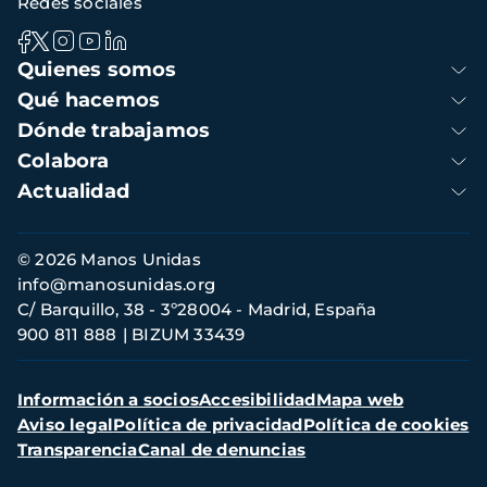
Redes sociales
Navegación
Quienes somos
principal
Qué hacemos
Dónde trabajamos
Colabora
Actualidad
Información
© 2026 Manos Unidas
de
info@manosunidas.org
contacto
C/ Barquillo, 38 - 3º28004 - Madrid, España
900 811 888
BIZUM 33439
Menú
Información a socios
Accesibilidad
Mapa web
secundario
Aviso legal
Política de privacidad
Política de cookies
Transparencia
Canal de denuncias