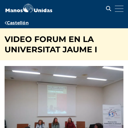
Pasar
al
contenido
principal
Ruta
Castellón
de
VIDEO FORUM EN LA
navegación
UNIVERSITAT JAUME I