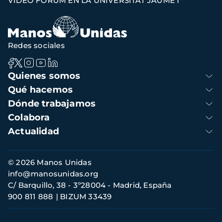
VIDEO FORUM EN LA UNIVERSITAT JAUME I
de
navegación
Redes sociales
Navegación
Quienes somos
principal
Qué hacemos
Dónde trabajamos
Colabora
Actualidad
Información
© 2026 Manos Unidas
de
info@manosunidas.org
contacto
C/ Barquillo, 38 - 3º28004 - Madrid, España
900 811 888
BIZUM 33439