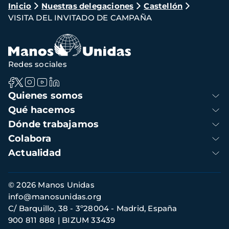
Ruta
Inicio
Nuestras delegaciones
Castellón
VISITA DEL INVITADO DE CAMPAÑA
de
navegación
Redes sociales
Navegación
Quienes somos
principal
Qué hacemos
Dónde trabajamos
Colabora
Actualidad
Información
© 2026 Manos Unidas
de
info@manosunidas.org
contacto
C/ Barquillo, 38 - 3º28004 - Madrid, España
900 811 888
BIZUM 33439