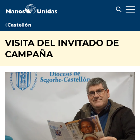
Pasar
al
contenido
principal
Ruta
Castellón
de
VISITA DEL INVITADO DE
navegación
CAMPAÑA