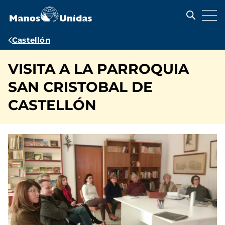
Pasar
al
contenido
principal
Ruta
Castellón
de
VISITA A LA PARROQUIA
navegación
SAN CRISTOBAL DE
CASTELLÓN