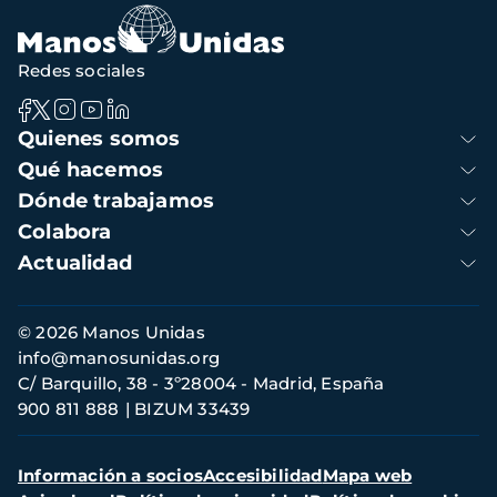
Redes sociales
Navegación
Quienes somos
principal
Qué hacemos
Dónde trabajamos
Colabora
Actualidad
Información
© 2026 Manos Unidas
de
info@manosunidas.org
contacto
C/ Barquillo, 38 - 3º28004 - Madrid, España
900 811 888
BIZUM 33439
Menú
Información a socios
Accesibilidad
Mapa web
secundario