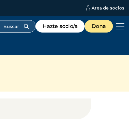
Área de socios
M
d
c
Menú
Hazte socio/a
Dona
d
de
us
destacados
cabecera