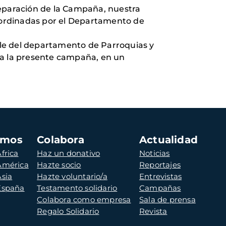
preparación de la Campaña, nuestra
coordinadas por el Departamento de
ble del departamento de Parroquias y
ra la presente campaña, en un
amos
Colabora
Actualidad
frica
Haz un donativo
Noticias
 América
Hazte socio
Reportajes
Asia
Hazte voluntario/a
Entrevistas
 España
Testamento solidario
Campañas
Colabora como empresa
Sala de prensa
Regalo Solidario
Revista