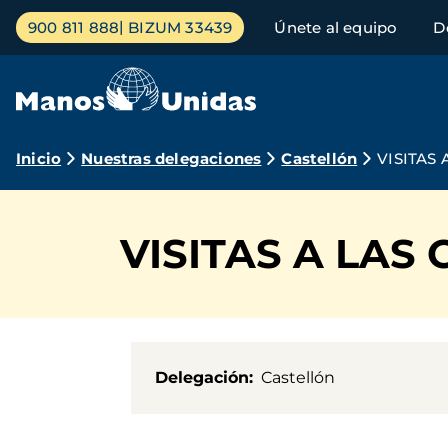
Pasar
Menú
900 811 888
BIZUM 33439
Únete al equipo
D
al
principal
contenido
principal
Ruta
Inicio
Nuestras delegaciones
Castellón
VISITAS
de
navegación
VISITAS A LAS
Delegación
Castellón