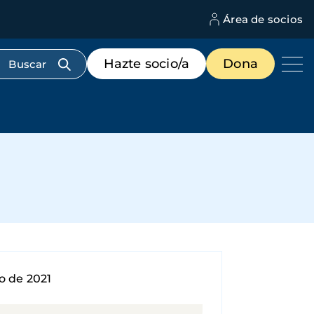
Área de socios
M
d
c
Menú
Hazte socio/a
Dona
d
de
us
destacados
cabecera
2021