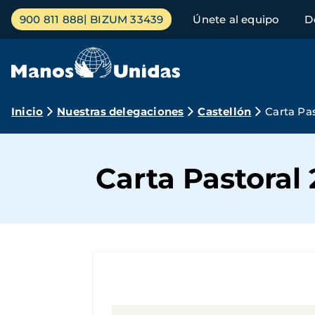
Pasar
Menú
900 811 888
BIZUM 33439
Únete al equipo
D
al
principal
contenido
principal
Ruta
Inicio
Nuestras delegaciones
Castellón
Carta Pas
de
navegación
Carta Pastoral 
Castellón de la