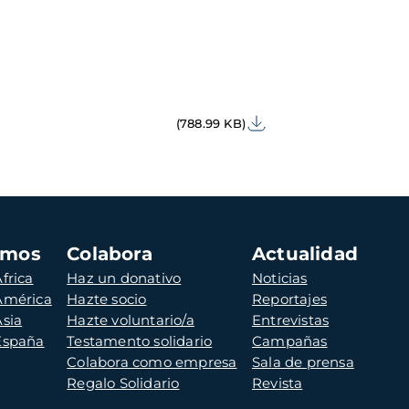
(788.99 KB)
amos
Colabora
Actualidad
frica
Haz un donativo
Noticias
 América
Hazte socio
Reportajes
Asia
Hazte voluntario/a
Entrevistas
 España
Testamento solidario
Campañas
Colabora como empresa
Sala de prensa
Regalo Solidario
Revista