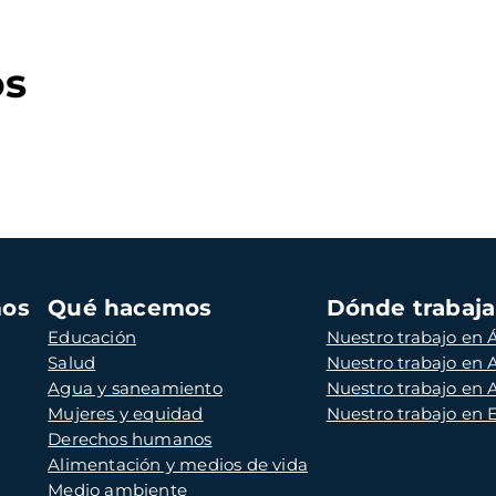
os
mos
Qué hacemos
Dónde trabaj
Educación
Nuestro trabajo en Á
Salud
Nuestro trabajo en
Agua y saneamiento
Nuestro trabajo en 
Mujeres y equidad
Nuestro trabajo en
Derechos humanos
Alimentación y medios de vida
Medio ambiente