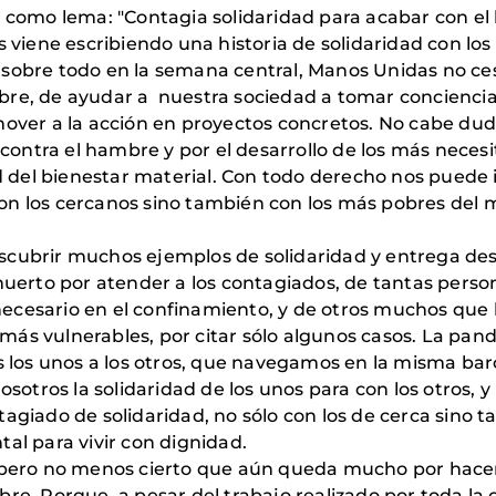
 como lema: "Contagia solidaridad para acabar con e
s viene escribiendo una historia de solidaridad con l
ero sobre todo en la semana central, Manos Unidas no
re, de ayudar a nuestra sociedad a tomar conciencia
over a la acción en proyectos concretos. No cabe du
contra el hambre y por el desarrollo de los más necesi
 del bienestar material. Con todo derecho nos puede in
 con los cercanos sino también con los más pobres del
ubrir muchos ejemplos de solidaridad y entrega desi
muerto por atender a los contagiados, de tantas pers
 necesario en el confinamiento, y de otros muchos que
s más vulnerables, por citar sólo algunos casos. La pa
s los unos a los otros, que navegamos en la misma bar
sotros la solidaridad de los unos para con los otros, 
giado de solidaridad, no sólo con los de cerca sino 
al para vivir con dignidad.
pero no menos cierto que aún queda mucho por hacer.
e. Porque, a pesar del trabajo realizado por toda la 