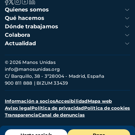
Navegación
Quienes somos
principal
Qué hacemos
Dónde trabajamos
Colabora
Actualidad
Información
© 2026 Manos Unidas
de
info@manosunidas.org
contacto
C/ Barquillo, 38 - 3º28004 - Madrid, España
900 811 888
BIZUM 33439
Menú
Información a socios
Accesibilidad
Mapa web
secundario
Aviso legal
Política de privacidad
Política de cookies
Transparencia
Canal de denuncias
Menú