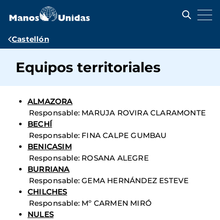
Pasar
al
contenido
principal
Ruta
Castellón
de
Equipos territoriales
navegación
ALMAZORA
Responsable: MARUJA ROVIRA CLARAMONTE
BECHÍ
Responsable: FINA CALPE GUMBAU
BENICASIM
Responsable: ROSANA ALEGRE
BURRIANA
Responsable: GEMA HERNÁNDEZ ESTEVE
CHILCHES
Responsable: Mº CARMEN MIRÓ
NULES