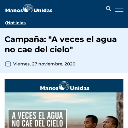
Pasar
al
contenido
principal
Ruta
Noticias
de
Campaña: "A veces el agua
navegación
no cae del cielo"
Viernes, 27 noviembre, 2020