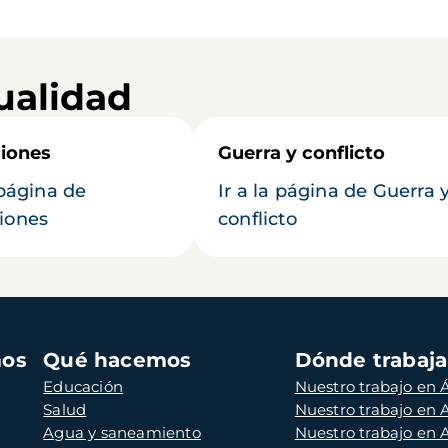
ualidad
iones
Guerra y conflicto
 página de
Ir a la página de Guerra 
iones
conflicto
mos
Qué hacemos
Dónde trabaj
Educación
Nuestro trabajo en Á
Salud
Nuestro trabajo en
Agua y saneamiento
Nuestro trabajo en 