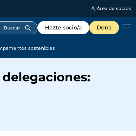
Área de socios
M
d
c
Menú
Hazte socio/a
Dona
d
de
us
destacados
cabecera
Campamentos sostenibles
s delegaciones: