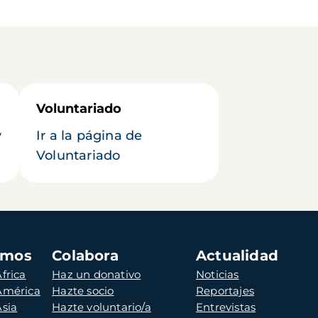
Voluntariado
y
Ir a la página de
Voluntariado
amos
Colabora
Actualidad
frica
Haz un donativo
Noticias
 América
Hazte socio
Reportajes
Asia
Hazte voluntario/a
Entrevistas