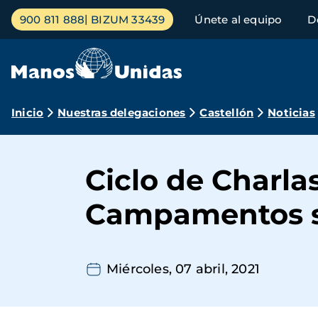
Pasar
Menú
900 811 888
BIZUM 33439
Únete al equipo
D
al
principal
contenido
principal
Ruta
Inicio
Nuestras delegaciones
Castellón
Noticias
de
navegación
Ciclo de Charla
Campamentos s
Miércoles, 07 abril, 2021