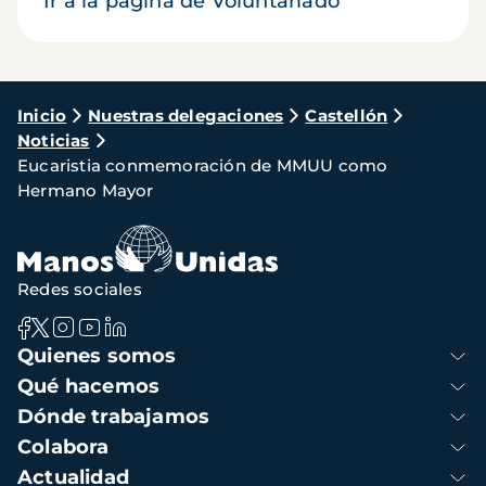
Ir a la página de Voluntariado
Ruta
Inicio
Nuestras delegaciones
Castellón
Noticias
de
Eucaristia conmemoración de MMUU como
navegación
Hermano Mayor
Redes sociales
Navegación
Quienes somos
principal
Qué hacemos
Dónde trabajamos
Colabora
Actualidad