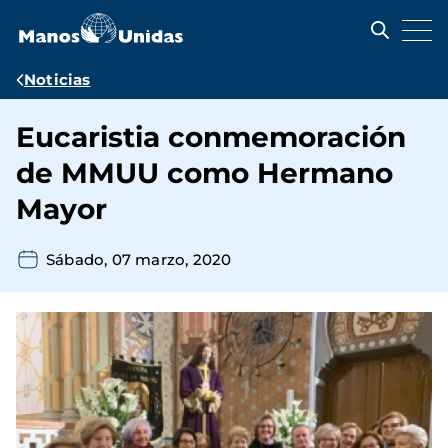
Pasar
al
contenido
principal
Ruta
Noticias
de
Eucaristia conmemoración
navegación
de MMUU como Hermano
Mayor
Sábado, 07 marzo, 2020