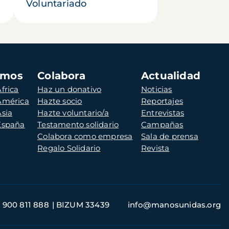
Voluntariado
amos
Colabora
Actualidad
frica
Haz un donativo
Noticias
 América
Hazte socio
Reportajes
Asia
Hazte voluntario/a
Entrevistas
 España
Testamento solidario
Campañas
Colabora como empresa
Sala de prensa
Regalo Solidario
Revista
900 811 888
BIZUM 33439
info@manosunidas.org