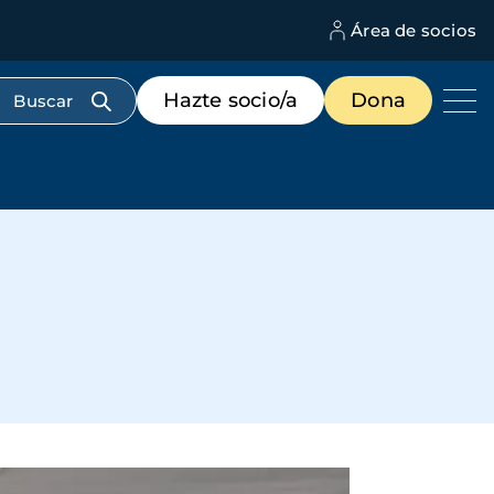
Área de socios
M
d
c
Menú
Hazte socio/a
Dona
d
de
us
destacados
cabecera