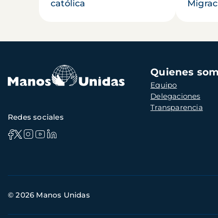
católica
Migrac
Navegación
Quienes so
principal
Equipo
Delegaciones
Transparencia
Redes sociales
Información
© 2026 Manos Unidas
de
contacto