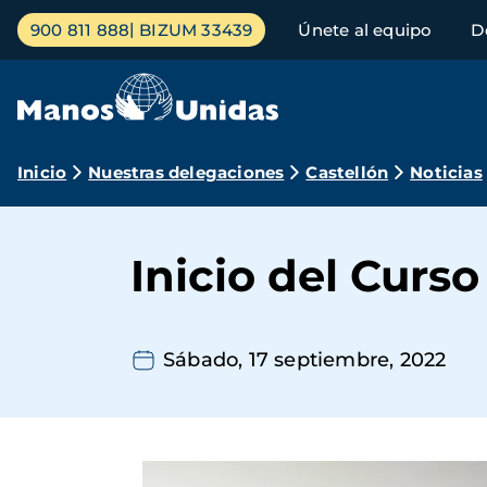
Pasar
Menú
900 811 888
BIZUM 33439
Únete al equipo
D
al
principal
contenido
principal
Ruta
Inicio
Nuestras delegaciones
Castellón
Noticias
de
navegación
Inicio del Curs
Sábado, 17 septiembre, 2022