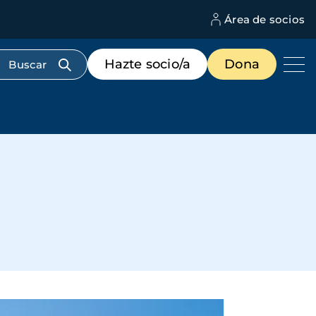
Área de socios
M
d
c
Menú
Hazte socio/a
Dona
d
de
us
destacados
cabecera