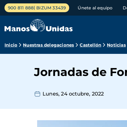
Pasar
Menú
900 811 888
BIZUM 33439
Únete al equipo
D
al
principal
contenido
principal
Ruta
Inicio
Nuestras delegaciones
Castellón
Noticias
de
navegación
Jornadas de Fo
Lunes, 24 octubre, 2022