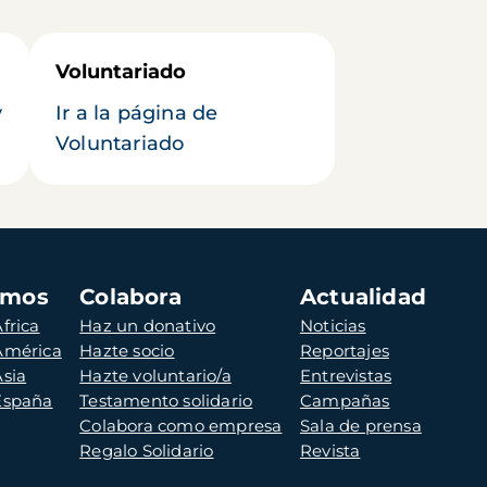
Voluntariado
y
Ir a la página de
Voluntariado
amos
Colabora
Actualidad
frica
Haz un donativo
Noticias
 América
Hazte socio
Reportajes
Asia
Hazte voluntario/a
Entrevistas
 España
Testamento solidario
Campañas
Colabora como empresa
Sala de prensa
Regalo Solidario
Revista