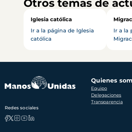
Otros temas de act
Iglesia católica
Migrac
Ir a la página de Iglesia
Ir a la
católica
Migrac
Navegación
Quienes so
principal
Equipo
Delegaciones
Transparencia
Redes sociales