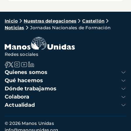
Ruta
Inicio
Nuestras delegaciones
Castellón
Noticias
Jornadas Nacionales de Formación
de
navegación
Redes sociales
Navegación
Quienes somos
principal
Qué hacemos
Dónde trabajamos
Colabora
Actualidad
Información
© 2026 Manos Unidas
de
info@manosunidas.org