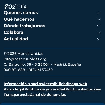
Navegación
Quienes somos
principal
Qué hacemos
Dónde trabajamos
Colabora
Actualidad
Información
© 2026 Manos Unidas
de
info@manosunidas.org
contacto
C/ Barquillo, 38 - 3º28004 - Madrid, España
900 811 888
BIZUM 33439
Menú
Información a socios
Accesibilidad
Mapa web
secundario
Aviso legal
Política de privacidad
Política de cookies
Transparencia
Canal de denuncias