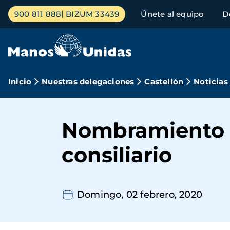
Pasar
Menú
900 811 888
BIZUM 33439
Únete al equipo
D
al
principal
contenido
principal
Ruta
Inicio
Nuestras delegaciones
Castellón
Noticias
de
navegación
Nombramiento 
consiliario
Domingo, 02 febrero, 2020