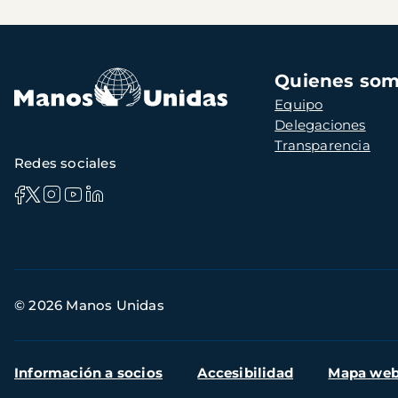
Navegación
Quienes so
principal
Equipo
Delegaciones
Transparencia
Redes sociales
Información
© 2026 Manos Unidas
de
contacto
Menú
Información a socios
Accesibilidad
Mapa we
secundario