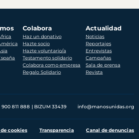
amos
Colabora
Actualidad
frica
Haz un donativo
Noticias
 América
Hazte socio
Reportajes
Asia
Hazte voluntario/a
Entrevistas
 España
Testamento solidario
Campañas
Colabora como empresa
Sala de prensa
Regalo Solidario
Revista
900 811 888
BIZUM 33439
info@manosunidas.org
 de cookies
Transparencia
Canal de denuncias