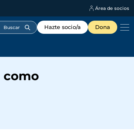
Área de socios
M
d
c
Menú
Hazte socio/a
Dona
d
de
us
destacados
cabecera
e como