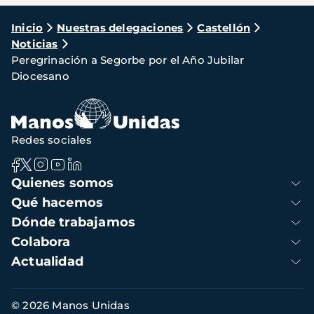
Ruta
Inicio
Nuestras delegaciones
Castellón
Noticias
de
Peregrinación a Segorbe por el Año Jubilar
navegación
Diocesano
Redes sociales
Navegación
Quienes somos
principal
Qué hacemos
Dónde trabajamos
Colabora
Actualidad
Información
© 2026 Manos Unidas