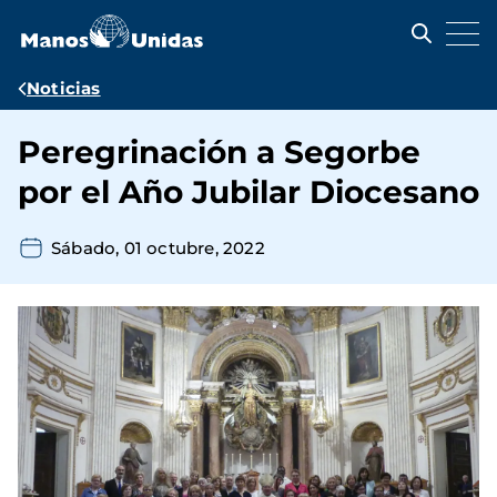
Pasar
al
contenido
principal
Ruta
Noticias
de
Peregrinación a Segorbe
navegación
por el Año Jubilar Diocesano
Sábado, 01 octubre, 2022