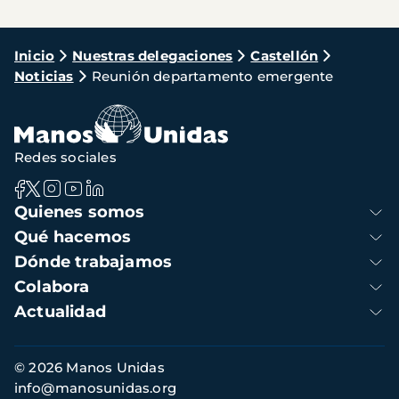
Ruta
Inicio
Nuestras delegaciones
Castellón
Noticias
Reunión departamento emergente
de
navegación
Redes sociales
Navegación
Quienes somos
principal
Qué hacemos
Dónde trabajamos
Colabora
Actualidad
Información
© 2026 Manos Unidas
de
info@manosunidas.org