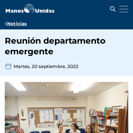
Pasar
al
contenido
principal
Ruta
Noticias
de
Reunión departamento
navegación
emergente
Martes, 20 septiembre, 2022