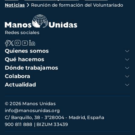
Noticias
Reunión de formación del Voluntariado
de
navegación
Redes sociales
Navegación
Quienes somos
principal
Qué hacemos
Dónde trabajamos
Colabora
Actualidad
Información
© 2026 Manos Unidas
de
info@manosunidas.org
contacto
C/ Barquillo, 38 - 3º28004 - Madrid, España
900 811 888
BIZUM 33439