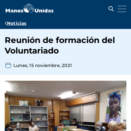
Pasar
al
contenido
principal
Ruta
Noticias
de
Reunión de formación del
navegación
Voluntariado
Lunes, 15 noviembre, 2021