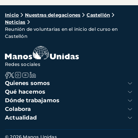
Ruta
Inicio
Nuestras delegaciones
Castellón
Noticias
de
Reunión de voluntarias en el inicio del curso en
navegación
Castellón
Redes sociales
Navegación
Quienes somos
principal
Qué hacemos
Dónde trabajamos
Colabora
Actualidad
Información
© 2026 Manos Unidas