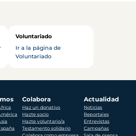
Voluntariado
y
Ir a la página de
Voluntariado
amos
Colabora
Actualidad
frica
Haz un donativo
Noticias
 América
Hazte socio
Reportajes
Asia
Hazte voluntario/a
Entrevistas
 España
Testamento solidario
Campañas
Colabora como empresa
Sala de prensa