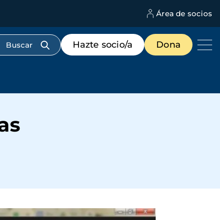
Área de socios
M
d
c
Menú
Hazte socio/a
Dona
d
de
us
destacados
cabecera
as