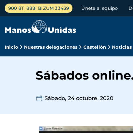
Pasar
Menú
900 811 888
BIZUM 33439
Únete al equipo
D
al
principal
contenido
principal
Ruta
Inicio
Nuestras delegaciones
Castellón
Noticias
de
navegación
Sábados online
Sábado, 24 octubre, 2020