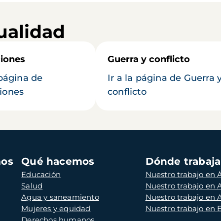
ualidad
iones
Guerra y conflicto
 página de
Ir a la página de Guerra 
iones
conflicto
mos
Qué hacemos
Dónde trabaj
Educación
Nuestro trabajo en Á
Salud
Nuestro trabajo en
Agua y saneamiento
Nuestro trabajo en 
Mujeres y equidad
Nuestro trabajo en
Derechos humanos