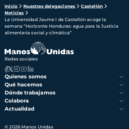
Ruta
Inicio
Nuestras delegaciones
Castellón
Noticias
de
La Universidad Jaume I de Castellón acoge la
navegación
semana “Horizonte Honduras: agua para la Justicia
alimentaria social y climática”
Redes sociales
Navegación
Quienes somos
principal
Qué hacemos
Dónde trabajamos
Colabora
Actualidad
Información
© 2026 Manos Unidas