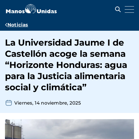
Pasar
al
contenido
principal
Ruta
Noticias
de
La Universidad Jaume I de
navegación
Castellón acoge la semana
“Horizonte Honduras: agua
para la Justicia alimentaria
social y climática”
Viernes, 14 noviembre, 2025