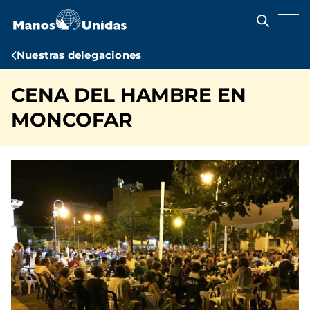
Pasar
al
contenido
principal
Ruta
Nuestras delegaciones
de
CENA DEL HAMBRE EN
navegación
MONCOFAR