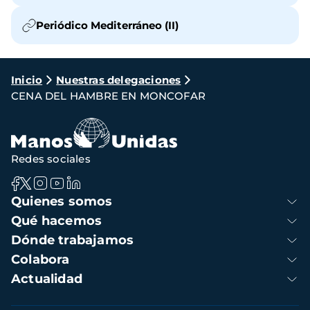
Periódico Mediterráneo (II)
Ruta
Inicio
Nuestras delegaciones
CENA DEL HAMBRE EN MONCOFAR
de
navegación
Redes sociales
Navegación
Quienes somos
principal
Qué hacemos
Dónde trabajamos
Colabora
Actualidad