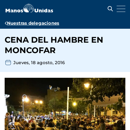
Pasar
al
contenido
principal
Ruta
Nuestras delegaciones
de
CENA DEL HAMBRE EN
navegación
MONCOFAR
Jueves, 18 agosto, 2016