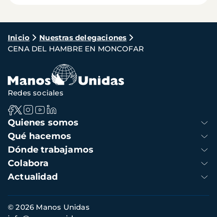
Ruta
Inicio
Nuestras delegaciones
CENA DEL HAMBRE EN MONCOFAR
de
navegación
Redes sociales
Navegación
Quienes somos
principal
Qué hacemos
Dónde trabajamos
Colabora
Actualidad
Información
© 2026 Manos Unidas
de