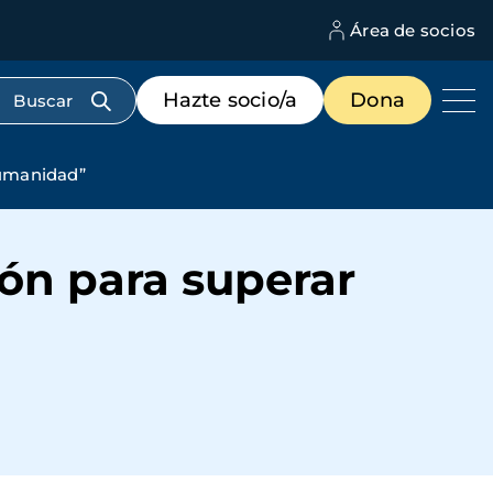
Área de socios
M
d
c
Menú
Hazte socio/a
Dona
d
de
us
destacados
cabecera
humanidad”
ón para superar