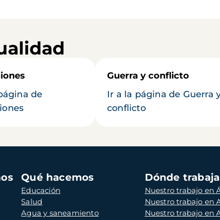
ualidad
iones
Guerra y conflicto
 página de
Ir a la página de Guerra 
iones
conflicto
mos
Qué hacemos
Dónde trabaj
Educación
Nuestro trabajo en Á
Salud
Nuestro trabajo en
Agua y saneamiento
Nuestro trabajo en 