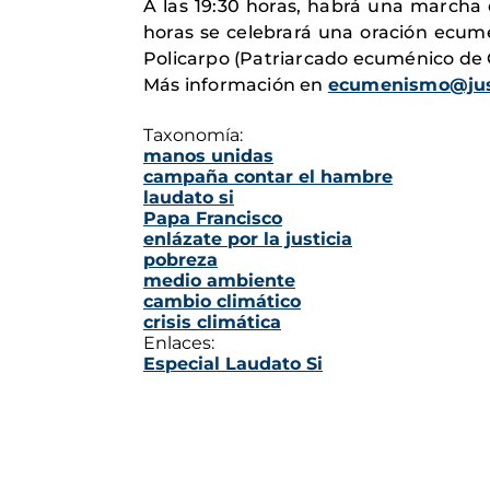
A las 19:30 horas, habrá una marcha 
horas se celebrará una oración ecumé
Policarpo (Patriarcado ecuménico de 
Más información en
ecumenismo@jus
Taxonomía:
manos unidas
campaña contar el hambre
laudato si
Papa Francisco
enlázate por la justicia
pobreza
medio ambiente
cambio climático
crisis climática
Enlaces:
Especial Laudato Si