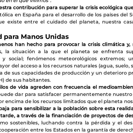
o en el que vivimos
”.
stra contribución para superar la crisis ecológica q
tólica en España para el desarrollo de los países del 
ue existe entre el cuidado del planeta, nuestra ca
dad para Manos Unidas
enos han hecho para provocar la crisis climática y,
 la situación a la que el planeta se enfrenta su
ca y social; fenómenos meteorológicos extremos; u
or del acceso a los recursos naturales (agua, suelo, se
 de sus capacidades de producción y un deterioro prog
H) de sus habitantes.
los de vida agreden con frecuencia el medioambient
puede dar para satisfacer permanentemente nuestro 
r encima de los recursos limitados que el planeta nos
aja para sensibilizar a la población sobre esta realid
rde, a través de la financiación de proyectos de desa
mo sostenibles, luchando contra la pérdida y el des
ooperación entre los Estados en la garantía de derech