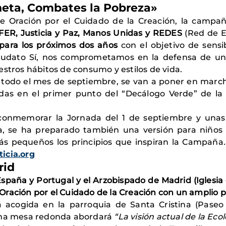
neta, Combates la Pobreza»
 Oración por el Cuidado de la Creación, la campañ
FER, Justicia y Paz, Manos Unidas y REDES
(Red de En
para los próximos dos años
con el objetivo de sensib
Laudato Sí, nos comprometamos en la defensa de un 
estros hábitos de consumo y estilos de vida.
e todo el mes de septiembre, se van a poner en march
adas en el primer punto del “Decálogo Verde” de l
a conmemorar la Jornada del 1 de septiembre y unas
a, se ha preparado también una versión para niños 
ás pequeños los principios que inspiran la Campaña
icia.org
rid
paña y Portugal y el Arzobispado de Madrid (Iglesia 
Oración por el Cuidado de la Creación con un amplio 
a acogida en la parroquia de Santa Cristina (Paseo
 una mesa redonda abordará
“
La visión actual de la Eco