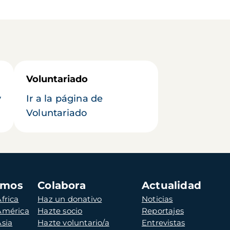
Voluntariado
y
Ir a la página de
Voluntariado
amos
Colabora
Actualidad
frica
Haz un donativo
Noticias
 América
Hazte socio
Reportajes
Asia
Hazte voluntario/a
Entrevistas