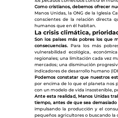
los pecados cometidos contra el mund
Como cristianos, debemos ofrecer nue
Manos Unidas, la ONG de la Iglesia Ca
conscientes de la relación directa q
humanos que en él habitan.
La crisis climática, priori
Son los países más pobres los que m
consecuencias.
Para los más pobres,
vulnerabilidad ecológica, económi
regionales; una limitación cada vez may
mercados; una disminución progresiva
indicadores de desarrollo humano (ID
Podemos constatar que nuestros esti
por encima de lo que el planeta nos 
con un modelo de vida insostenible, po
Ante esta realidad, Manos Unidas trab
tiempo, antes de que sea demasiado ta
impulsando la producción y el consu
pequeños agricultores o buscando la c