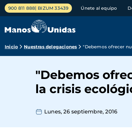
Pasar
Menú
900 811 888
BIZUM 33439
Únete al equipo
D
al
principal
contenido
principal
Ruta
Inicio
Nuestras delegaciones
"Debemos ofrecer nue
de
navegación
"Debemos ofrec
la crisis ecoló
Lunes, 26 septiembre, 2016