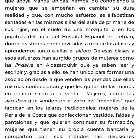
que apoya Manos Unidas, hemos ido conociendo a
mujeres que se empeñan en cambiar su dura
realidad y que, con mucho esfuerzo, se alfabetizan
sentadas en las mismas sillas del aula de primaria de
sus hijos, en el suelo de una mezquita o en los
pupitres del aula del Hospital Español en Tetuán,
donde asistimos como invitadas a una de las clases y
aprendemos junto a ellas el
alifato
. De esas clases y
esos esfuerzos han surgido grupos de mujeres como
las
lindalva
en Alcazarquivir que ya saben leer y
escribir y, gracias a ello, se han unido para formar una
asociación desde la que venden las prendas que ellas
mismas confeccionan y que les quitan de las manos
en cuanto salen a la venta. Mujeres, como las
akouben
que venden en el zoco los “mendiles” que
fabrican en los telares tradicionales; mujeres de la
Perla de la Costa que confeccionan vestidos, faldas y
pantalones y que quieren continuar su formación,
mujeres que tienen su propia cuenta bancaria y
comparten con sus maridos las decisiones