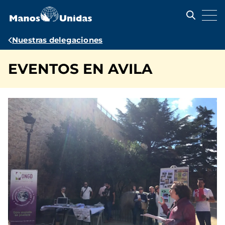
Pasar
al
contenido
principal
Ruta
Nuestras delegaciones
de
EVENTOS EN AVILA
navegación