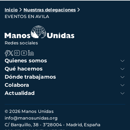
Ruta
Inicio
Nuestras delegaciones
EVENTOS EN AVILA
de
navegación
Redes sociales
Navegación
Quienes somos
principal
Qué hacemos
Dónde trabajamos
Colabora
Actualidad
Información
© 2026 Manos Unidas
de
info@manosunidas.org
contacto
C/ Barquillo, 38 - 3º28004 - Madrid, España