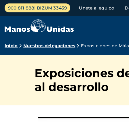
Pasar
Menú
900 811 888
BIZUM 33439
Únete al equipo
D
al
principal
contenido
principal
Ruta
Inicio
Nuestras delegaciones
Exposiciones de Mála
de
navegación
Exposiciones d
al desarrollo