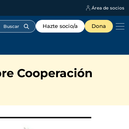
Área de socios
M
d
c
Menú
Hazte socio/a
Dona
d
de
us
destacados
cabecera
bre Cooperación