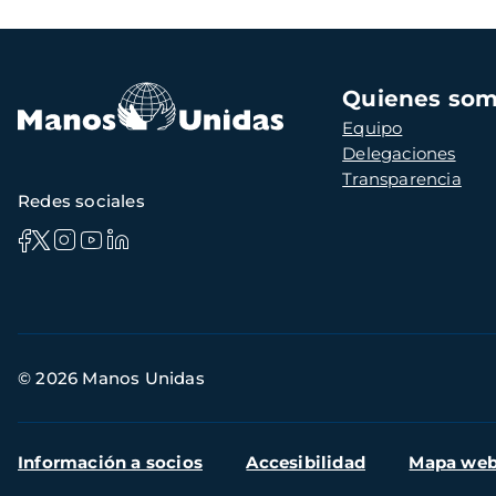
Navegación
Quienes so
principal
Equipo
Delegaciones
Transparencia
Redes sociales
Información
© 2026 Manos Unidas
de
contacto
Menú
Información a socios
Accesibilidad
Mapa we
secundario