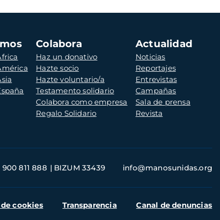
amos
Colabora
Actualidad
frica
Haz un donativo
Noticias
 América
Hazte socio
Reportajes
Asia
Hazte voluntario/a
Entrevistas
 España
Testamento solidario
Campañas
Colabora como empresa
Sala de prensa
Regalo Solidario
Revista
900 811 888
BIZUM 33439
info@manosunidas.org
 de cookies
Transparencia
Canal de denuncias