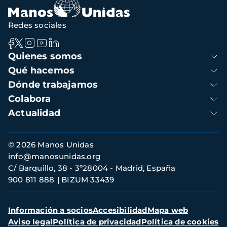
Redes sociales
Navegación
Quienes somos
principal
Qué hacemos
Dónde trabajamos
Colabora
Actualidad
Información
© 2026 Manos Unidas
de
info@manosunidas.org
contacto
C/ Barquillo, 38 - 3º28004 - Madrid, España
900 811 888
BIZUM 33439
Menú
Información a socios
Accesibilidad
Mapa web
secundario
Aviso legal
Política de privacidad
Política de cookies