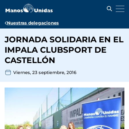
Pasar
al
contenido
principal
Ruta
Nuestras delegaciones
de
JORNADA SOLIDARIA EN EL
navegación
IMPALA CLUBSPORT DE
CASTELLÓN
Viernes, 23 septiembre, 2016