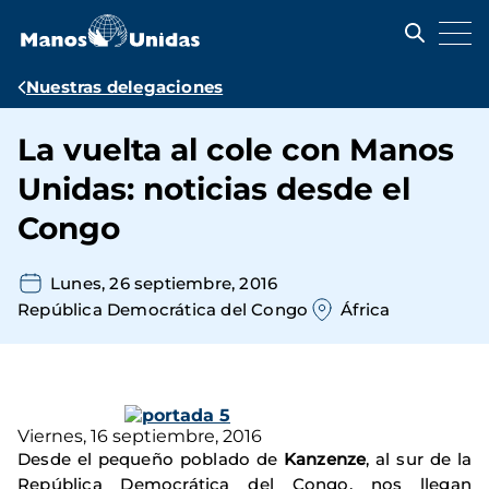
Pasar
al
contenido
principal
Ruta
Nuestras delegaciones
de
La vuelta al cole con Manos
navegación
Unidas: noticias desde el
Congo
Lunes, 26 septiembre, 2016
República Democrática del Congo
África
Viernes, 16 septiembre, 2016
Desde el pequeño poblado de
Kanzenze
, al sur de la
República Democrática del Congo, nos llegan