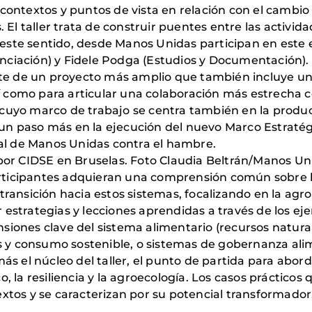
 contextos y puntos de vista en relación con el cambi
. El taller trata de construir puentes entre las activid
este sentido, desde Manos Unidas participan en este 
nciación) y Fidele Podga (Estudios y Documentación).
arte de un proyecto más amplio que también incluye u
 así como para articular una colaboración más estrech
 cuyo marco de trabajo se centra también en la produ
es un paso más en la ejecución del nuevo Marco Estraté
l de Manos Unidas contra el hambre.
 por CIDSE en Bruselas. Foto Claudia Beltrán/Manos Un
 participantes adquieran una comprensión común sobre 
ransición hacia estos sistemas, focalizando en la agroec
 estrategias y lecciones aprendidas a través de los e
siones clave del sistema alimentario (recursos natura
y consumo sostenible, o sistemas de gobernanza alim
más el núcleo del taller, el punto de partida para abor
o, la resiliencia y la agroecología. Los casos práctic
extos y se caracterizan por su potencial transformador