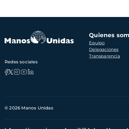
Navegación
Quienes so
principal
Equipo
Delegaciones
Transparencia
Redes sociales
Información
© 2026 Manos Unidas
de
contacto