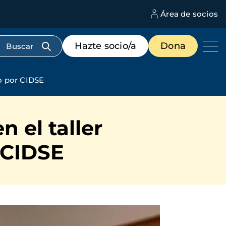
Área de socios
M
d
c
Menú
Hazte socio/a
Dona
d
de
us
destacados
cabecera
do por CIDSE
 el taller
 CIDSE