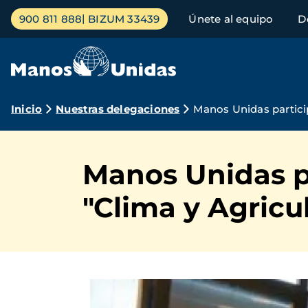
Pasar
Menú
900 811 888
BIZUM 33439
Únete al equipo
D
al
principal
contenido
principal
Ruta
Inicio
Nuestras delegaciones
Manos Unidas particip
de
navegación
Manos Unidas pa
"Clima y Agricu