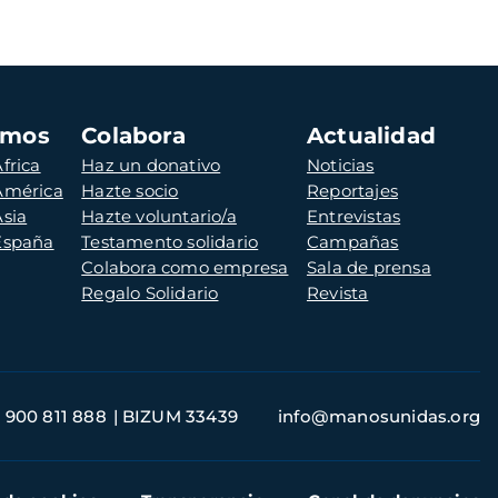
amos
Colabora
Actualidad
frica
Haz un donativo
Noticias
 América
Hazte socio
Reportajes
Asia
Hazte voluntario/a
Entrevistas
 España
Testamento solidario
Campañas
Colabora como empresa
Sala de prensa
Regalo Solidario
Revista
900 811 888
BIZUM 33439
info@manosunidas.org