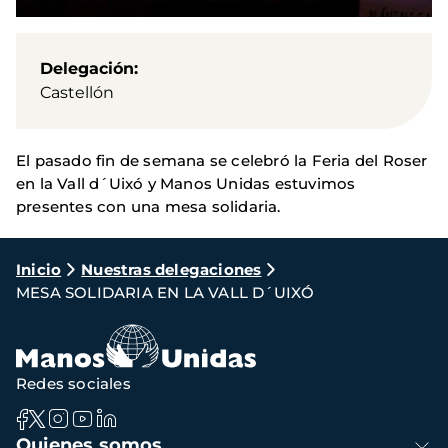
Delegación
Castellón
El pasado fin de semana se celebró la Feria del Roser
en la Vall d´Uixó y Manos Unidas estuvimos
presentes con una mesa solidaria.
Ruta
Inicio
Nuestras delegaciones
MESA SOLIDARIA EN LA VALL D´UIXÓ
de
navegación
Redes sociales
Navegación
Quienes somos