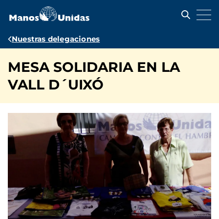
Pasar
al
contenido
principal
Ruta
Nuestras delegaciones
de
MESA SOLIDARIA EN LA
navegación
VALL D´UIXÓ