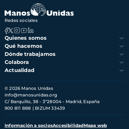
navegación
Redes sociales
Navegación
Quienes somos
principal
Qué hacemos
Dónde trabajamos
Colabora
Actualidad
Información
© 2026 Manos Unidas
de
info@manosunidas.org
contacto
C/ Barquillo, 38 - 3º28004 - Madrid, España
900 811 888
BIZUM 33439
Menú
Información a socios
Accesibilidad
Mapa web