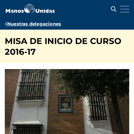
Pasar
al
contenido
principal
Ruta
Nuestras delegaciones
de
MISA DE INICIO DE CURSO
navegación
2016-17