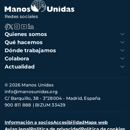
Redes sociales
Navegación
Quienes somos
principal
Qué hacemos
Dónde trabajamos
Colabora
Actualidad
Información
© 2026 Manos Unidas
de
info@manosunidas.org
contacto
C/ Barquillo, 38 - 3º28004 - Madrid, España
900 811 888
BIZUM 33439
Menú
Información a socios
Accesibilidad
Mapa web
secundario
Aviso legal
Política de privacidad
Política de cookies