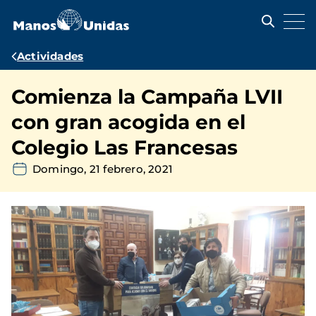
Pasar
al
contenido
principal
Ruta
Actividades
de
Comienza la Campaña LVII
navegación
con gran acogida en el
Colegio Las Francesas
Domingo, 21 febrero, 2021